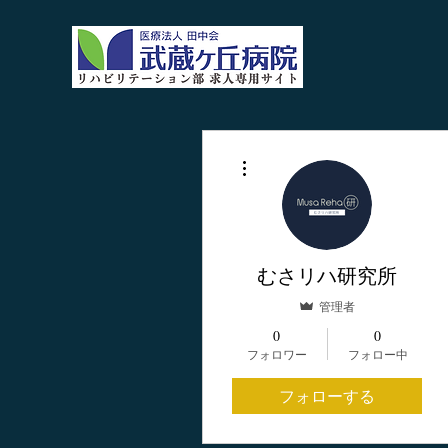
その他
むさリハ研究所
管理者
0
0
フォロワー
フォロー中
フォローする