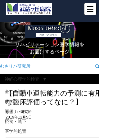
リハビリテーション医学情報を
お届けするページ
むさリハ研究所
神経心理学的検査
全ての記事
【自動車運転能力の予測に有用
な臨床評価ってなに？】
疫学
評価
むさリハ研究所
2019年12月5日
摂食・嚥下
医学的処置