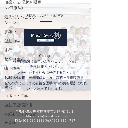
治療方法(電気刺激療
法/CI療法)
ABOUT
むさリハ研究所
最先端リハビリテー
ション
脳卒中
運動力学
歩行
Concept
脳卒中患者
科学的根拠に基づいたリハビリテーション
医学情報を正しく
​、
嚥下障害
わかりやすく社会に発信すること。
お知らせ
地域の皆様、医療関係者の方、武蔵ヶ丘病院職員
​全ての方にとっての有益な医学情報の共有場所になれ
研究
たらと思っております。
ロボット工学
自動車運転評価
〒861-8003 熊本県熊本市北区楠7-15-1
神経心理学的検査
E-MAIL/ info@tanakakai.com
TEL/
096-339-1161
FAX/
096-339-4717
片麻痺