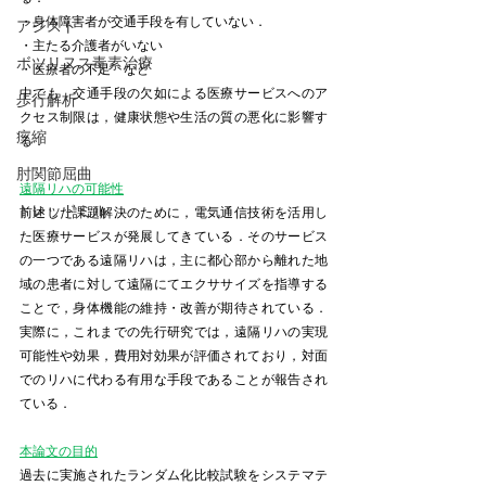
・身体障害者が交通手段を有していない．
アシスト
・主たる介護者がいない
ボツリヌス毒素治療
・医療者の不足　など
中でも，交通手段の欠如による医療サービスへのア
歩行解析
クセス制限は，健康状態や生活の質の悪化に影響す
痙縮
る．
肘関節屈曲
遠隔リハの可能性
トレッドミル
前述した課題解決のために，電気通信技術を活用し
た医療サービスが発展してきている．そのサービス
の一つである遠隔リハは，主に都心部から離れた地
域の患者に対して遠隔にてエクササイズを指導する
ことで，身体機能の維持・改善が期待されている．
実際に，これまでの先行研究では，遠隔リハの実現
可能性や効果，費用対効果が評価されており，対面
でのリハに代わる有用な手段であることが報告され
ている．
本論文の目的
過去に実施されたランダム化比較試験をシステマテ