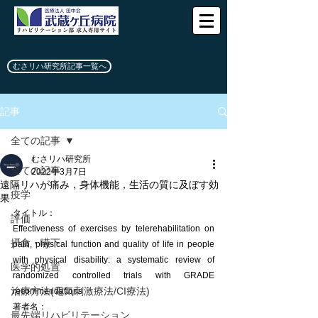
むさリハ研究所記事一覧へ
記事
全ての記事
むさリハ研究所
全ての記事
2022年3月7日
遠隔リハが痛み，身体機能，生活の質に及ぼす効
疫学
果
タイトル：
評価
Effectiveness of exercises by telerehabilitation on 
摂食・嚥下
pain, physical function and quality of life in people 
with physical disability: a systematic review of 
医学的処置
randomized controlled trials with GRADE 
治療方法(電気刺激療法/CI療法)
recommendations
著者名：
最先端リハビリテーション