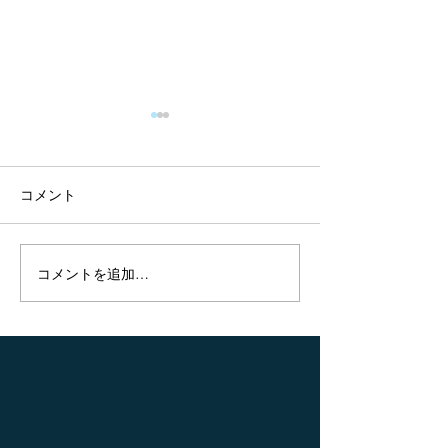
上肢特化型リハビリロボ
短下肢装具の装
ットって有用なの？
クリアランスに
る？
タイトル： Combination of
タイトル： The impa
コメント
exoskeletal upper limb robot
ankle-foot orthoses
and occupational therapy
clearance strategy 
improve activities of daily
hemiparetic: a cros
コメントを追加…
living function in acute
study 著者名： K
stroke...
Pongpipatpaiboon,