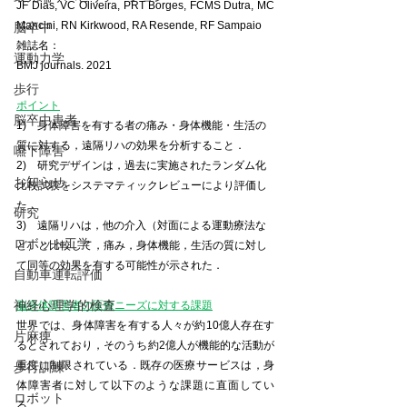
JF Dias, VC Oliveira, PRT Borges, FCMS Dutra, MC 
Mancini, RN Kirkwood, RA Resende, RF Sampaio
脳卒中
雑誌名：
運動力学
BMJ journals. 2021
歩行
ポイント
脳卒中患者
1)    身体障害を有する者の痛み・身体機能・生活の
質に対する，遠隔リハの効果を分析すること．
嚥下障害
2)    研究デザインは，過去に実施されたランダム化
お知らせ
比較試験をシステマティックレビューにより評価し
た．
研究
3)    遠隔リハは，他の介入（対面による運動療法な
ロボット工学
ど）と比較して，痛み，身体機能，生活の質に対し
て同等の効果を有する可能性が示された．
自動車運転評価
神経心理学的検査
脳身体障害者の医療ニーズに対する課題
世界では、身体障害を有する人々が約10億人存在す
片麻痺
るとされており，そのうち約2億人が機能的な活動が
重度に制限されている．既存の医療サービスは，身
歩行訓練
体障害者に対して以下のような課題に直面してい
ロボット
る．