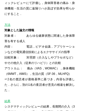
ィックレビューにて評価し，身体障害者の痛み・身
体機能・生活の質に遠隔リハが及ぼす効果を明らか
にすること．
方法
対象とした論文の情報
対象者：            あらゆる健康状態に関連した身体障
害を有する成人
内容：                電話，ビデオ会議，アプリケーショ
ンなどの電気通信技術によるエクササイズの指導
比較対象：         対照群（介入なしやプラセボなど）
やその他介入（従来のリハビリ）との比較
アウトカム：     痛み（VAS，WOMAC），身体機能
（6MWT，AIMS），生活の質（SF-36，MLHFQ）
☞2名の査読者が適格基準に基づき，内容を評価し
た．さらに，別の1名の査読者が意見の相違を解決し
た．
結果
システマティックレビューの結果，長期間の介入（3