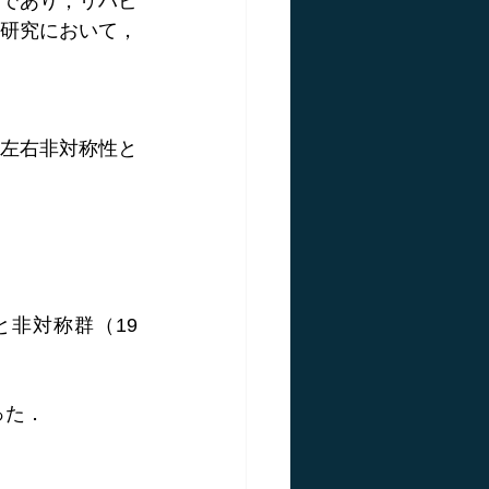
であり，リハビ
研究において，
左右非対称性と
名）と非対称群（19
った．