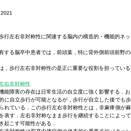
. 2021
症例の歩行左右非対称性に関連する脳内の構造的・機能的ネ
称性を有する脳卒中患者では，前頭葉，特に背外側前頭前野
頭前野は，歩行左右非対称性の是正に重要な役割を担ってい
左右非対称性
機能障害の存在は日常生活の自立度に強く影響する．およ
的に自立歩行が可能となるが，歩行が自立した後でも歩
られている．この歩行左右非対称性とは，非麻痺側が麻
を表す．左右非対称なまま歩行を継続することによって
き起こす可能性がある．