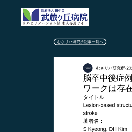
むさリハ研究所記事一覧へ
むさリハ研究所
2
脳卒中後症
ワークは存
タイトル：
Lesion-based structu
stroke
著者名：
S Kyeong, DH Kim