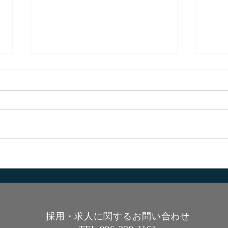
遠隔リハが痛み，身体機能，
短下
生活の質に及ぼす効果
アラ
タイトル： Effectiveness of
タイトル
exercises by telerehabilitation on
foot 
pain, physical function and quality
strat
of life in people with physical
sect
disability:...
Pongp
採用・求人に関するお問い合わせ