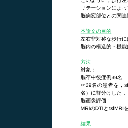
このように，歩行左
リテーションによっ
脳病変部位との関連
本論文の目的
左右非対称な歩行に
脳内の構造的・機能
方法
対象：
脳卒中後症例39名
☞39名の患者を，ste
名）に群分けした．
脳画像評価：
MRIのDTIとrs
結果