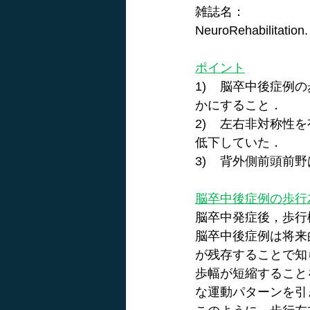
雑誌名：
NeuroRehabilitation
ポイント
1)    脳卒中後
かにすること．
2)    左右非対
低下していた．
3)    背外側前
脳卒中後症例の歩行
脳卒中発症後，歩行
脳卒中後症例は将来
が残存することで知
歩幅が短縮すること
な運動パターンを引