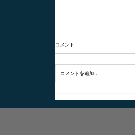
上肢特化型リハビリロボット
コメント
って有用なの？
タイトル： Combination of
exoskeletal upper limb robot and
コメントを追加…
occupational therapy improve
activities of daily living function in
acute stroke...