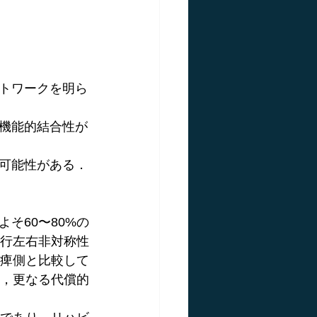
ットワークを明ら
の機能的結合性が
る可能性がある．
そ60〜80%の
行左右非対称性
痺側と比較して
，更なる代償的