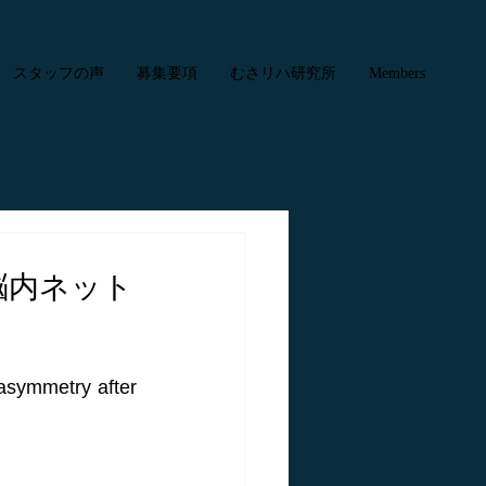
スタッフの声
募集要項
むさリハ研究所
Members
脳内ネット
asymmetry after 