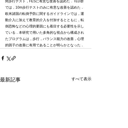
間歩行テスト，FESに有意な改善を認めた．TED群
では，10m歩行テストのみに有意な改善を認めた．
欧米諸国の転倒予防に関するガイドラインでは，運
動介入に加えて教育的介入を付加するとともに，転
倒恐怖などの心理的要因にも着目する必要性を示し
ている．本研究で用いた多角的な視点から構成され
たプログラムは，歩行，バランス能力の改善，心理
的因子の改善に有用であることが明らかとなった．
すべて表示
最新記事