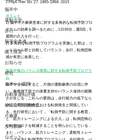
J Phys Ther Sci. 27: 1865-1868. 2015
脳卒中
ポイント
運動力学
1) 脳卒中片麻痺患者に対する多角的な転倒予防プロ
グラムの効果を調べるために，1日30分，週5回，5
歩行
週間の介入を行った．
脳卒中患者
2) 多角的な転倒予防プログラムを実施した群は，コ
ントロール群と比較してバランス，歩行，転倒恐怖
嚥下障害
感が有意に改善した．
お知らせ
脳卒中後のバランス障害に対する転倒予防プログラ
研究
ム
ロボット工学
脳卒中を発症すると，片側の運動麻痺の出現に伴
い，麻痺側下肢での体重支持やバランス保持の困難
自動車運転評価
さが生じる．これらの要因は，歩行能力の低下なら
神経心理学的検査
びに日常生活動作における転倒発生と関係してい
る．先行研究において，「転倒予防に関する教育」
片麻痺
と「筋力トレーニングによる介入」は，転倒恐怖心
や転倒リスクを軽減することを明らかにしている．
歩行訓練
また，バランス，筋力トレーニング，柔軟性トレー
ロボット
ニングを含む転倒予防プログラムは，歩行能力，バ