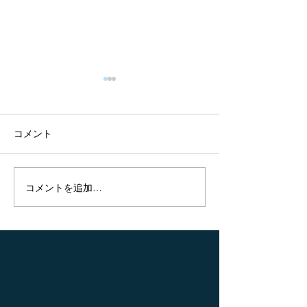
上肢特化型リハビリロボ
遠隔リハが痛み
ットって有用なの？
能，生活の質に
果
タイトル： Combination of
タイトル： Effective
コメント
exoskeletal upper limb robot
exercises by telere
and occupational therapy
on pain, physical f
improve activities of daily
quality of life in p
コメントを追加…
living function in acute
physical disability:.
stroke...