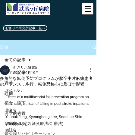
むさリハ研究所記事一覧へ
記事
全ての記事
むさリハ研究所
全ての記事
2020年9月19日
多角的な転倒予防プログラムが脳卒中片麻痺患者
疫学
のバランス，歩行，転倒恐怖心に及ぼす影響
タイトル：
評価
Effects of a multifactorial fall prevention program on 
摂食・嚥下
balance, gait, fear of falling in post-stroke inpatients
著者名：
医学的処置
Younuk Jung, Kyeongbong Lee, Seonhae Shin 
治療方法(電気刺激療法/CI療法)
Wanhee Lee
雑誌名：
最先端リハビリテーション