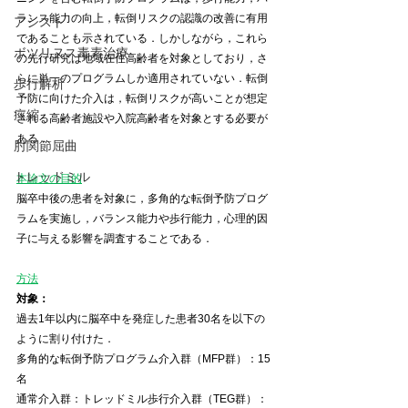
ランス能力の向上，転倒リスクの認識の改善に有用
アシスト
であることも示されている．しかしながら，これら
ボツリヌス毒素治療
の先行研究は地域在住高齢者を対象としており，さ
らに単一のプログラムしか適用されていない．転倒
歩行解析
予防に向けた介入は，転倒リスクが高いことが想定
痙縮
される高齢者施設や入院高齢者を対象とする必要が
ある．
肘関節屈曲
トレッドミル
本論文の目的
脳卒中後の患者を対象に，多角的な転倒予防プログ
ラムを実施し，バランス能力や歩行能力，心理的因
子に与える影響を調査することである．
方法
対象：
過去1年以内に脳卒中を発症した患者30名を以下の
ように割り付けた．
多角的な転倒予防プログラム介入群（MFP群）：15
名
通常介入群：トレッドミル歩行介入群（TEG群）：