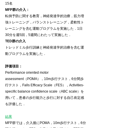
15名 
MFP群の介入：
転倒予防に関する教育，神経発達学的治療，筋力増
強トレーニング，バランストレーニング，柔軟性ト
レーニングを含む運動プログラムを実施した．1日
30分を週5回，5週間にわたって実施した．
TED群の介入
トレッドミル歩行訓練と神経発達学的治療を含む運
動プログラムを実施した．
評価項目：
Performance oriented motor 
assessment（POMA），10m歩行テスト，6分間歩
行テスト，Falls Efficacy Scale（FES），Activities-
specific balance confidence scale（ABC scale）を
用いて，患者の歩行能力と歩行に対する自己肯定感
を評価した．
結果
MFP群では，介入後にPOMA，10m歩行テスト，6分