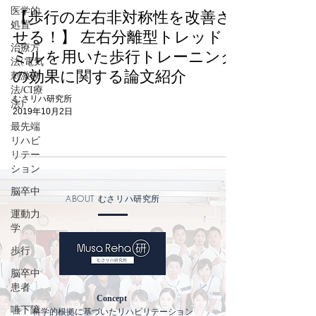
医学的
【歩行の左右非対称性を改善さ
処置
せる！】 左右分離型トレッド
治療方
ミルを用いた歩行トレーニング
法(電気
の効果に関する論文紹介
刺激療
法/CI療
むさリハ研究所
法)
2019年10月2日
最先端
リハビ
リテー
ション
脳卒中
ABOUT
むさリハ研究所
運動力
学
歩行
脳卒中
患者
Concept
嚥下障
科学的根拠に基づいたリハビリテーション