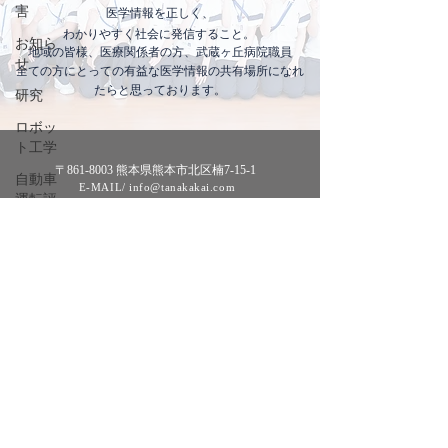
害
医学情報を正しく
​、
わかりやすく社会に発信すること。
お知ら
地域の皆様、医療関係者の方、武蔵ヶ丘病院職員
せ
​全ての方にとっての有益な医学情報の共有場所になれ
たらと思っております。
研究
ロボッ
ト工学
〒861-8003 熊本県熊本市北区楠7-15-1
自動車
E-MAIL/ info@tanakakai.com
運転評
TEL/
096-339-1161
FAX/
096-339-4717
価
神経心
理学的
検査
片麻痺
歩行訓
練
ロボッ
ト