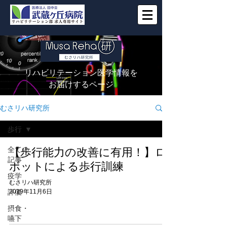
リハビリテーション医学情報を
お届けするページ
むさリハ研究所
歩行
全ての
【歩行能力の改善に有用！】ロ
記事
ボットによる歩行訓練
疫学
むさリハ研究所
評価
2019年11月6日
摂食・
嚥下