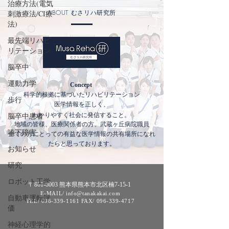
治療方法(電気
ABOUT
刺激療法/CI療
むさリハ研究所
法)
最先端リハビ
リテーション
脳卒中
運動力学
Concept
科学的根拠に基づいたリハビリテーション
歩行
医学情報を正しく
​、
わかりやすく社会に発信すること。
脳卒中患者
地域の皆様、医療関係者の方、武蔵ヶ丘病院職員
嚥下障害
​全ての方にとっての有益な医学情報の共有場所になれ
たらと思っております。
お知らせ
研究
ロボット工学
〒861-8003 熊本県熊本市北区楠7-15-1
E-MAIL/ info@tanakakai.com
自動車運転評
TEL/
096-339-1161
FAX/
096-339-4717
価
神経心理学的