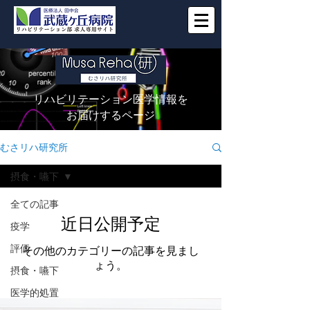
リハビリテーション医学情報を
お届けするページ
むさリハ研究所
摂食・嚥下
全ての記事
近日公開予定
疫学
評価
その他のカテゴリーの記事を見まし
ょう。
摂食・嚥下
医学的処置