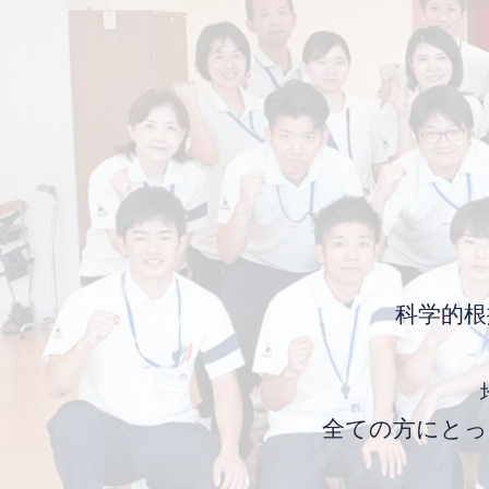
科学的
​全ての方にと