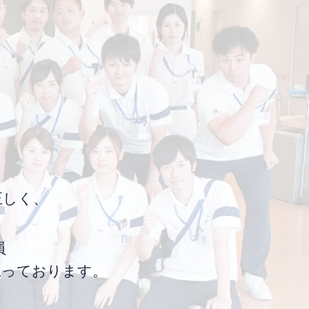
正しく
​、
員
思っております。